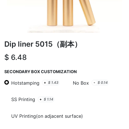
Dip liner 5015（副本）
$
6.48
SECONDARY BOX CUSTOMIZATION
Hotstamping
No Box
+
$
1.43
-
$
0.14
SS Printing
+
$
1.14
UV Printing(on adjacent surface)